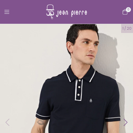
0
1
/
20