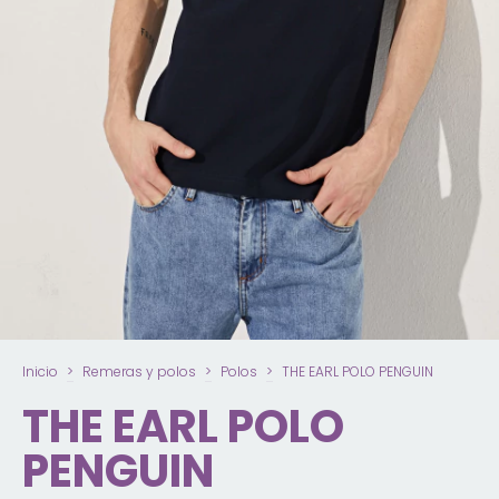
Inicio
>
Remeras y polos
>
Polos
>
THE EARL POLO PENGUIN
THE EARL POLO
PENGUIN