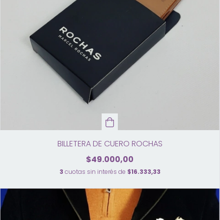
BILLETERA DE CUERO ROCHAS
$49.000,00
3
cuotas sin interés de
$16.333,33