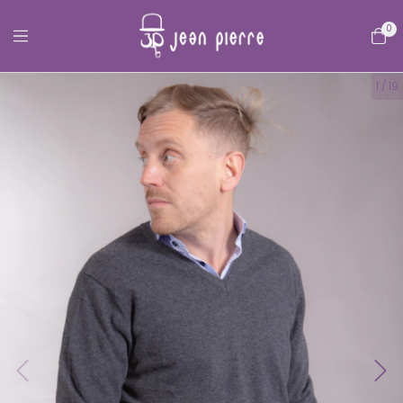
0
1
/
19