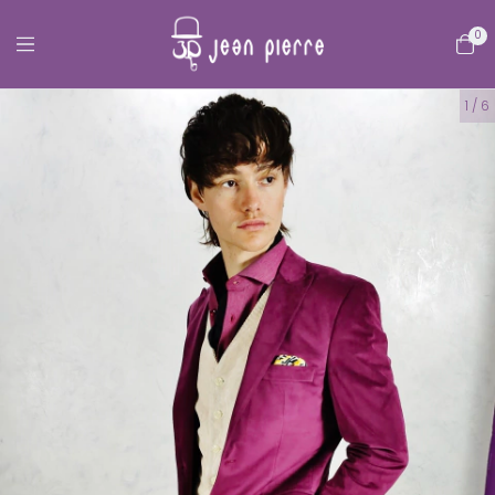
0
1
/
6